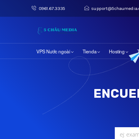
0961.67.3335
support@5chaumedia
VPS Nước ngoài
Tienda
Hosting
ENCUE