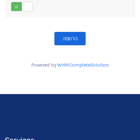
לא
כן
Powered by
WHMCompleteSolution