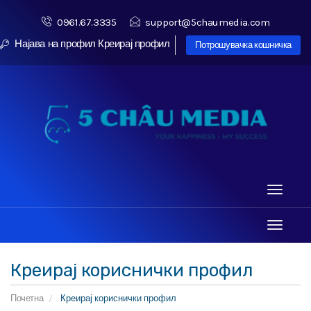
0961.67.3335
support@5chaumedia.com
Најава на профил
Креирај профил
Потрошувачка кошничка
Toggle
navigati
Toggle
navigati
Креирај кориснички профил
Почетна
Креирај кориснички профил