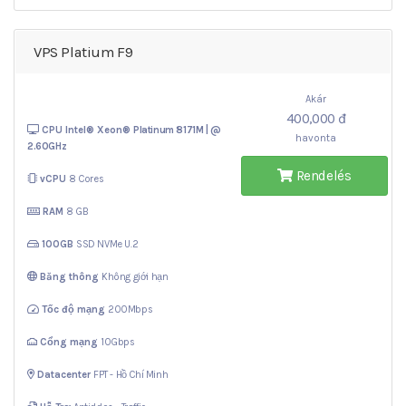
VPS Platium F9
Akár
400,000 đ
CPU Intel® Xeon®
Platinum 8171M | @
havonta
2.60GHz
Rendelés
vCPU
8 Cores
RAM
8 GB
100GB
SSD NVMe U.2
Băng thông
Không giới hạn
Tốc độ mạng
200Mbps
Cổng mạng
10Gbps
Datacenter
FPT - Hồ Chí Minh