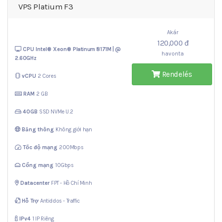
VPS Platium F3
Akár
120,000 đ
CPU Intel® Xeon®
Platinum 8171M | @
havonta
2.60GHz
Rendelés
vCPU
2 Cores
RAM
2 GB
40GB
SSD NVMe U.2
Băng thông
Không giới hạn
Tốc độ mạng
200Mbps
Cổng mạng
10Gbps
Datacenter
FPT - Hồ Chí Minh
Hỗ Trợ
Antiddos - Traffic
IPv4
1 IP Riêng