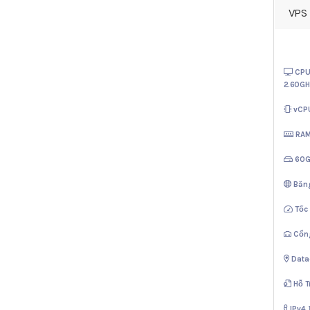
VPS 
CPU
2.60GH
vCP
RA
60
Băn
Tốc
Cổn
Data
Hỗ T
IPv4