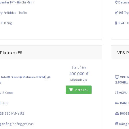
center
FPT - Hồ Chí Minh
Datace
rợ
Antiddos - Traffic
Hỗ Tr
1 IP Riêng
IPv4
1 
Platium F9
VPS P
Start från
400,000 đ
 Intel® Xeon®
Platinum 8171M | @
CPU I
Månadsvis
z
2.60GHz
Beställ nu
U
8 Cores
vCPU
M
8 GB
RAM
0GB
SSD NVMe U.2
160G
g thông
Không giới hạn
Băng