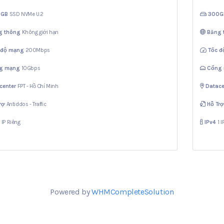
0GB
SSD NVMe U.2
300
g thông
Không giới hạn
Băng
 độ mạng
200Mbps
Tốc 
g mạng
10Gbps
Cổng
center
FPT - Hồ Chí Minh
Datace
rợ
Antiddos - Traffic
Hỗ Tr
1 IP Riêng
IPv4
1 
Powered by
WHMCompleteSolution