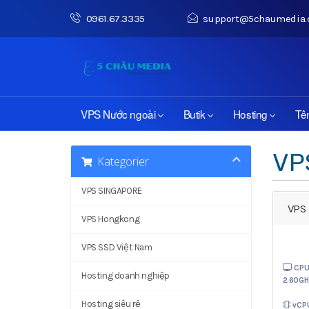
0961.67.3335
support@5chaumedia
VPS Nước ngoài
Butik
Hosting
Tê
VP
Kategorier
VPS SINGAPORE
VPS 
VPS Hongkong
VPS SSD Việt Nam
CPU
Hosting doanh nghiệp
2.60GH
Hosting siêu rẻ
vCP