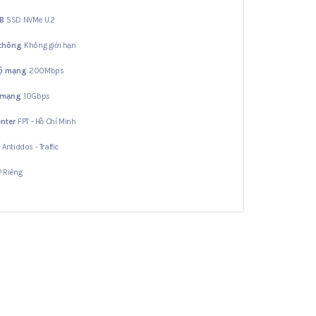
GB
SSD NVMe U.2
 thông
Không giới hạn
độ mạng
200Mbps
 mạng
10Gbps
nter
FPT - Hồ Chí Minh
ợ
Antiddos - Traffic
IP Riêng