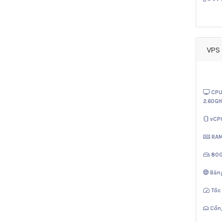
VPS 
CPU
2.60GH
vCP
RA
80
Băn
Tốc
Cổn