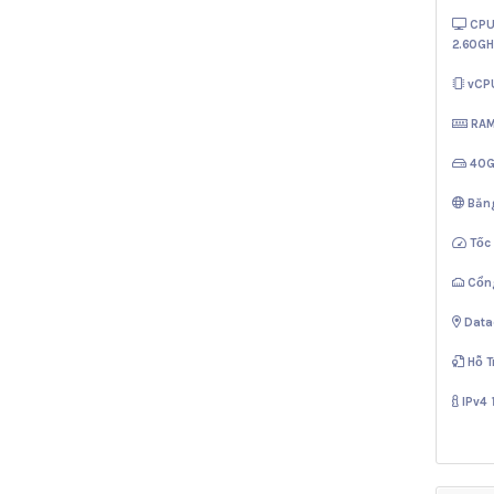
CPU
2.60GH
vCP
RA
40
Băn
Tốc
Cổn
Data
Hỗ T
IPv4