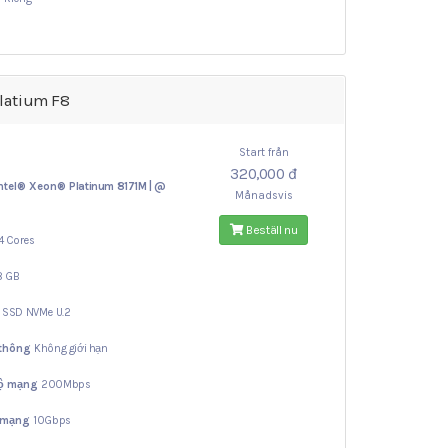
latium F8
Start från
320,000 đ
ntel® Xeon®
Platinum 8171M | @
Månadsvis
Beställ nu
4 Cores
8 GB
B
SSD NVMe U.2
 thông
Không giới hạn
độ mạng
200Mbps
 mạng
10Gbps