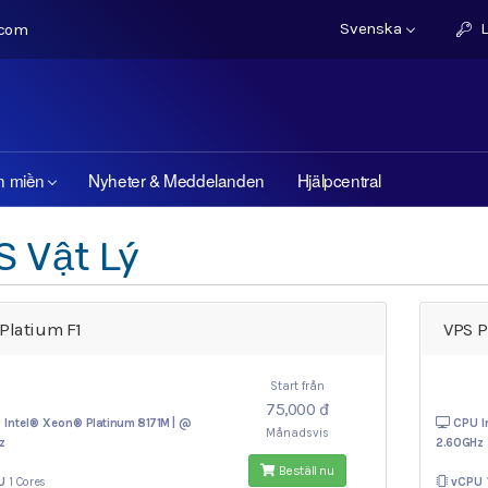
Svenska
L
.com
n miền
Nyheter & Meddelanden
Hjälpcentral
S Vật Lý
Platium F1
VPS P
Start från
75,000 đ
 Intel® Xeon®
Platinum 8171M | @
CPU I
Månadsvis
z
2.60GHz
Beställ nu
U
1 Cores
vCPU