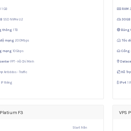
M
1 GB
RAM
GB
SSD NVMe U.2
30G
g thông
1 TB
Băng
 độ mạng
200Mbps
Tốc 
g mạng
10Gbps
Cổng
center
FPT - Hồ Chí Minh
Datace
rợ
Antiddos - Traffic
Hỗ Tr
1 IP Riêng
IPv4
1 
 Platium F3
VPS P
Start från