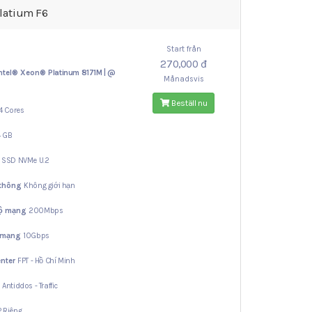
latium F6
Start från
270,000 đ
ntel® Xeon®
Platinum 8171M | @
Månadsvis
Beställ nu
4 Cores
4 GB
B
SSD NVMe U.2
 thông
Không giới hạn
độ mạng
200Mbps
 mạng
10Gbps
nter
FPT - Hồ Chí Minh
ợ
Antiddos - Traffic
IP Riêng