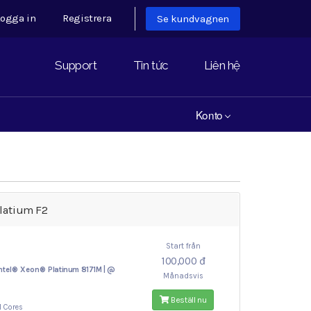
ogga in
Registrera
Se kundvagnen
Support
Tin tức
Liên hệ
Konto
latium F2
Start från
100,000 đ
ntel® Xeon®
Platinum 8171M | @
Månadsvis
Beställ nu
1 Cores