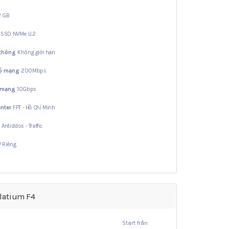
2 GB
B
SSD NVMe U.2
 thông
Không giới hạn
độ mạng
200Mbps
 mạng
10Gbps
nter
FPT - Hồ Chí Minh
ợ
Antiddos - Traffic
IP Riêng
latium F4
Start från