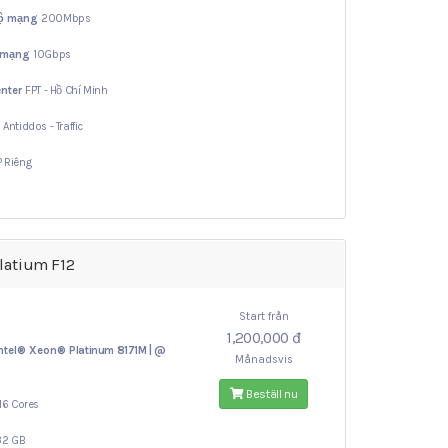
độ mạng
200Mbps
 mạng
10Gbps
nter
FPT - Hồ Chí Minh
ợ
Antiddos - Traffic
IP Riêng
latium F12
Start från
1,200,000 đ
ntel® Xeon®
Platinum 8171M | @
Månadsvis
Beställ nu
16 Cores
32 GB