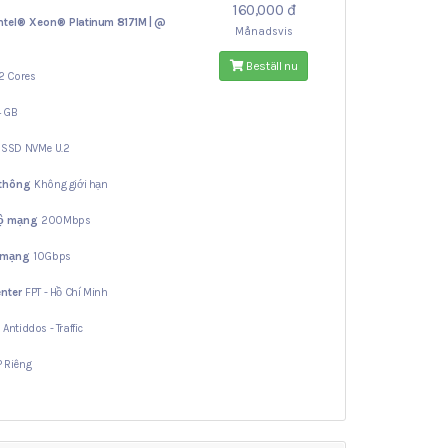
160,000 đ
ntel® Xeon®
Platinum 8171M | @
Månadsvis
Beställ nu
2 Cores
4 GB
B
SSD NVMe U.2
 thông
Không giới hạn
độ mạng
200Mbps
 mạng
10Gbps
nter
FPT - Hồ Chí Minh
ợ
Antiddos - Traffic
IP Riêng