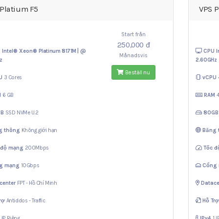
Platium F5
VPS P
Start från
250,000 đ
 Intel® Xeon®
Platinum 8171M | @
CPU I
Månadsvis
z
2.60GHz
Beställ nu
U
3 Cores
vCPU
M
6 GB
RAM
GB
SSD NVMe U.2
80G
g thông
Không giới hạn
Băng
 độ mạng
200Mbps
Tốc 
g mạng
10Gbps
Cổng
center
FPT - Hồ Chí Minh
Datace
rợ
Antiddos - Traffic
Hỗ Tr
1 IP Riêng
IPv4
1 