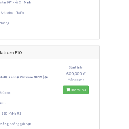
nter
FPT - Hồ Chí Minh
ợ
Antiddos - Traffic
IP Riêng
latium F10
Start från
600,000 đ
ntel® Xeon®
Platinum 8171M | @
Månadsvis
Beställ nu
8 Cores
16 GB
B
SSD NVMe U.2
 thông
Không giới hạn