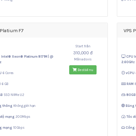
Platium F7
VPS P
Start från
310,000 đ
 Intel® Xeon®
Platinum 8171M | @
CPU I
Månadsvis
z
2.60GHz
Beställ nu
U
6 Cores
vCPU
M
6 GB
RAM
GB
SSD NVMe U.2
80G
g thông
Không giới hạn
Băng
 độ mạng
200Mbps
Tốc 
g mạng
10Gbps
Cổng