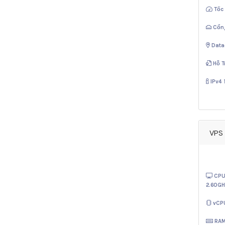
Tốc
Cổn
Data
Hỗ T
IPv4
VPS 
CPU
2.60GH
vCP
RA