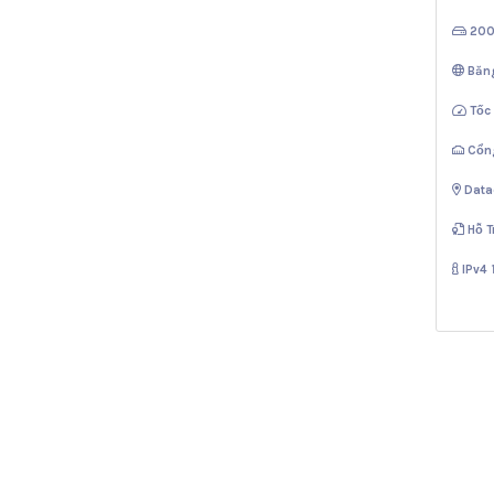
20
Băn
Tốc
Cổn
Data
Hỗ T
IPv4