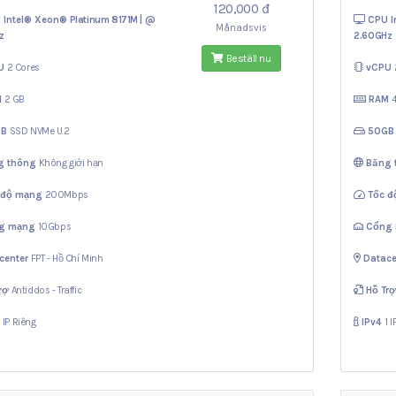
120,000 đ
 Intel® Xeon®
Platinum 8171M | @
CPU I
Månadsvis
z
2.60GHz
Beställ nu
U
2 Cores
vCPU
M
2 GB
RAM
GB
SSD NVMe U.2
50G
g thông
Không giới hạn
Băng
 độ mạng
200Mbps
Tốc 
g mạng
10Gbps
Cổng
center
FPT - Hồ Chí Minh
Datace
rợ
Antiddos - Traffic
Hỗ Tr
1 IP Riêng
IPv4
1 