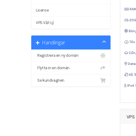
RA
License
20
VPS Vật Lý
Băn
Handlingar
Tốc
Cổn
Registrera en ny domän
Data
Flytta in en domän
Hỗ T
Se kundvagnen
IPv4
VPS