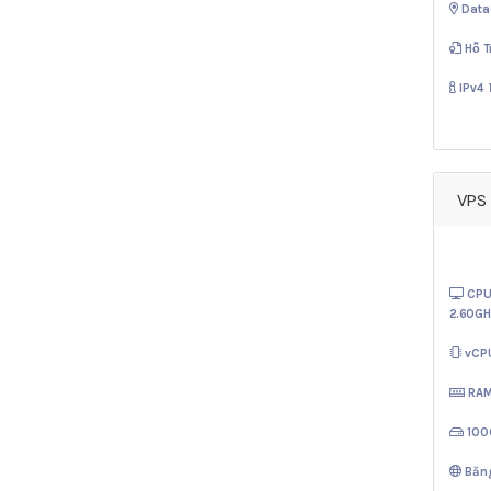
Data
Hỗ T
IPv4
VPS 
CPU
2.60GH
vCP
RA
10
Băn