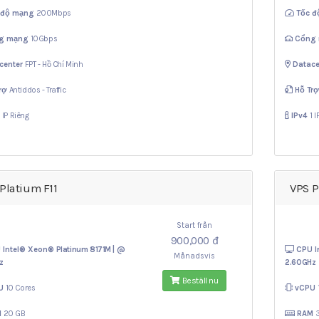
 độ mạng
200Mbps
Tốc 
g mạng
10Gbps
Cổng
center
FPT - Hồ Chí Minh
Datace
rợ
Antiddos - Traffic
Hỗ Tr
1 IP Riêng
IPv4
1 
Platium F11
VPS P
Start från
900,000 đ
 Intel® Xeon®
Platinum 8171M | @
CPU I
Månadsvis
z
2.60GHz
Beställ nu
U
10 Cores
vCPU
M
20 GB
RAM